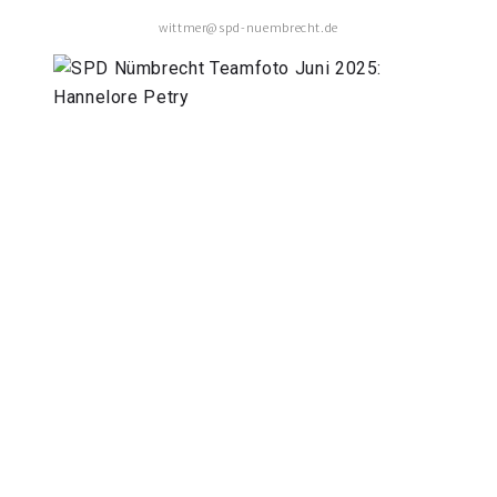
wittmer@spd-nuembrecht.de