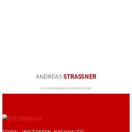
ANDREAS
STRASSNER
strassner@spd-nuembrecht.de
SOZIAL. WELTOFFEN. NACHHALTIG.